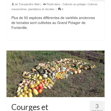
de
Transjardins Web
|
Posté dans :
Cultures au potager
,
Cultures
maraîchères
,
plantations et récoltes
|
0
Plus de 50 espèces différentes de variétés anciennes
de tomates sont cultivées au Grand Potager de
Fontenille.
Courges et
3
OCT 2019