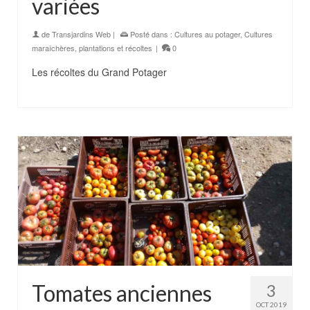
variées
de
Transjardins Web
|
Posté dans :
Cultures au potager
,
Cultures
maraîchères
,
plantations et récoltes
|
0
Les récoltes du Grand Potager
Tomates anciennes
3
OCT 2019