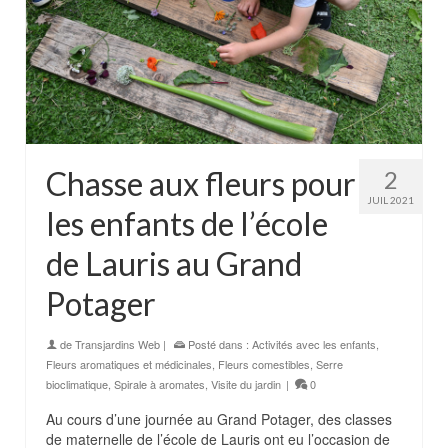
Chasse aux fleurs pour
2
JUIL 2021
les enfants de l’école
de Lauris au Grand
Potager
de
Transjardins Web
|
Posté dans :
Activités avec les enfants
,
Fleurs aromatiques et médicinales
,
Fleurs comestibles
,
Serre
bioclimatique
,
Spirale à aromates
,
Visite du jardin
|
0
Au cours d’une journée au Grand Potager, des classes
de maternelle de l’école de Lauris ont eu l’occasion de