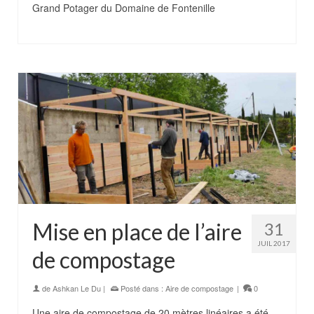
Grand Potager du Domaine de Fontenille
Mise en place de l’aire
31
JUIL 2017
de compostage
de
Ashkan Le Du
|
Posté dans :
Aire de compostage
|
0
Une aire de compostage de 20 mètres linéaires a été