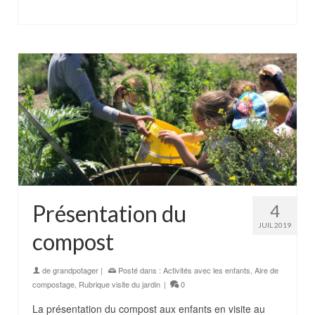
Présentation du
4
JUIL 2019
compost
de
grandpotager
|
Posté dans :
Activités avec les enfants
,
Aire de
compostage
,
Rubrique visite du jardin
|
0
La présentation du compost aux enfants en visite au