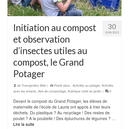
Initiation au compost
30
JUIN 2021
et observation
d’insectes utiles au
compost, le Grand
Potager
de
Transjardins Web
|
Posté dans :
Activités au potager
,
Activités
avec les enfants
,
Aire de compostage
,
Rubrique visite du jardin
|
0
Devant le compost du Grand Potager, les élèves de
maternelle de l’école de Lauris ont appris à trier leurs
déchets. Du plastique ? Au recyclage ! Des restes de
poulet ? A la poubelle ! Des épluchures de légumes ? …
Lire la suite