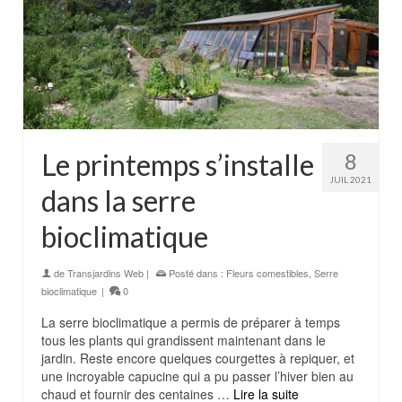
Le printemps s’installe
8
JUIL 2021
dans la serre
bioclimatique
de
Transjardins Web
|
Posté dans :
Fleurs comestibles
,
Serre
bioclimatique
|
0
La serre bioclimatique a permis de préparer à temps
tous les plants qui grandissent maintenant dans le
jardin. Reste encore quelques courgettes à repiquer, et
une incroyable capucine qui a pu passer l’hiver bien au
chaud et fournir des centaines …
Lire la suite