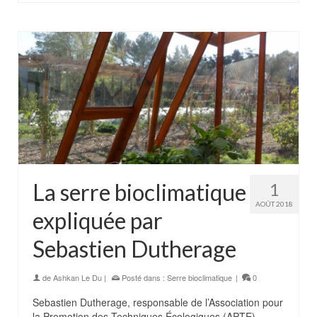
La serre bioclimatique
1
AOÛT 2018
expliquée par
Sebastien Dutherage
de
Ashkan Le Du
|
Posté dans :
Serre bioclimatique
|
0
Sebastien Dutherage, responsable de l’Association pour
la Promotion des Techniques Écologiques (APTE)