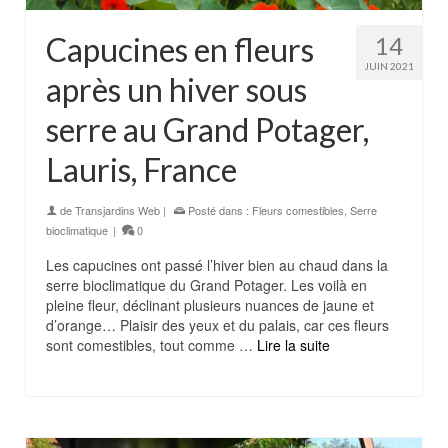
Capucines en fleurs
14
JUIN 2021
après un hiver sous
serre au Grand Potager,
Lauris, France
de
Transjardins Web
|
Posté dans :
Fleurs comestibles
,
Serre
bioclimatique
|
0
Les capucines ont passé l’hiver bien au chaud dans la
serre bioclimatique du Grand Potager. Les voilà en
pleine fleur, déclinant plusieurs nuances de jaune et
d’orange… Plaisir des yeux et du palais, car ces fleurs
sont comestibles, tout comme …
Lire la suite